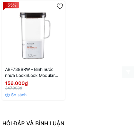
-55%
ABF738BRW - Bình nước
nhựa LocknLock Modular
Jug 1.5L - Màu nâu
156.000₫
347.000₫
HỎI ĐÁP VÀ BÌNH LUẬN