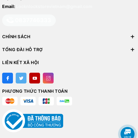
Email:
Locknlockstorevietnam@gmail.com
0837746333
CHÍNH SÁCH
TỔNG ĐÀI HỖ TRỢ
LIÊN KẾT XÃ HỘI
PHƯƠNG THỨC THANH TOÁN