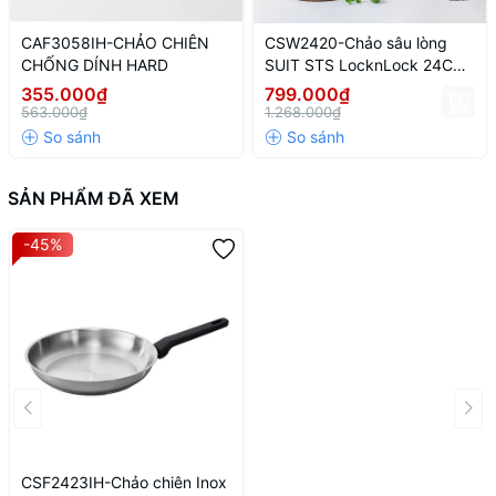
CAF3058IH-CHẢO CHIÊN
CSW2420-Chảo sâu lòng
CHỐNG DÍNH HARD
SUIT STS LocknLock 24CM
- CN-4-STS-Single
355.000₫
799.000₫
563.000₫
1.268.000₫
SẢN PHẨM ĐÃ XEM
-45%
CSF2423IH-Chảo chiên Inox