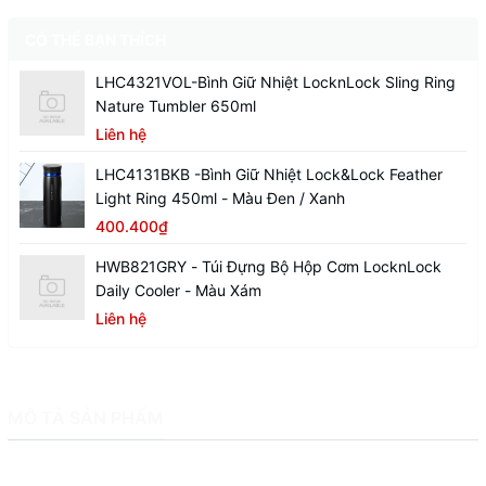
CÓ THỂ BẠN THÍCH
LHC4321VOL-Bình Giữ Nhiệt LocknLock Sling Ring
Nature Tumbler 650ml
Liên hệ
LHC4131BKB -Bình Giữ Nhiệt Lock&Lock Feather
Light Ring 450ml - Màu Đen / Xanh
400.400₫
HWB821GRY - Túi Đựng Bộ Hộp Cơm LocknLock
Daily Cooler - Màu Xám
Liên hệ
MÔ TẢ SẢN PHẨM