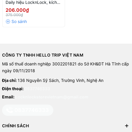
Daily hiệu LocknLock, kích
thước 24cm-NTL-CN-6-
206.000₫
STS-Single-DAILY
375.000₫
CÔNG TY TNHH HELLO TRIP VIỆT NAM
Mã số thuế doanh nghiệp 3002201821 do Sở KH&ĐT Hà Tĩnh cấp
ngày 09/11/2018
Địa chỉ:
136 Nguyễn Sỹ Sách, Trường Vinh, Nghệ An
Điện thoại:
0837746333
Email:
Locknlockstorevietnam@gmail.com
0837746333
CHÍNH SÁCH