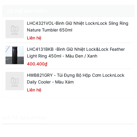
CÓ THỂ BẠN THÍCH
LHC4321VOL-Bình Giữ Nhiệt LocknLock Sling Ring
Nature Tumbler 650ml
Liên hệ
LHC4131BKB -Bình Giữ Nhiệt Lock&Lock Feather
Light Ring 450ml - Màu Đen / Xanh
400.400₫
HWB821GRY - Túi Đựng Bộ Hộp Cơm LocknLock
Daily Cooler - Màu Xám
Liên hệ
MÔ TẢ SẢN PHẨM