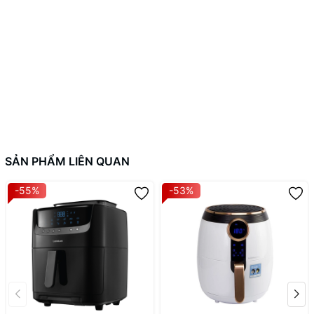
Kích thước:
Gọn nhẹ, tiết kiệm không gian.
SẢN PHẨM LIÊN QUAN
-55%
-53%
1. Thiết kế hiện đại và sang trọng
Nồi chiên không dầu LocknLock Eco Flyer EJF-151BLK có thiết kế
tối giản, màu đen bóng sang trọng phù hợp với mọi không gian