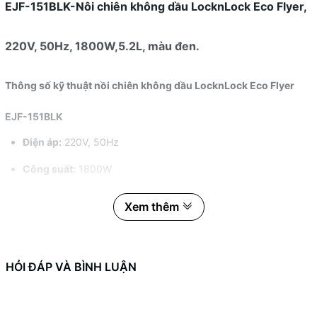
EJF-151BLK-Nôi chiên không dầu LocknLock Eco Flyer,
220V, 50Hz, 1800W,5.2L, màu đen.
Thông số kỹ thuật
nồi chiên không dầu LocknLock Eco Flyer
EJF-151BLK
Điện áp:
220V, 50Hz
Công suất:
1800W
Dung tích:
5.2L (phù hợp cho gia đình 4-6 người)
Xem thêm
Chất liệu:
Vỏ ngoài bằng nhựa cao cấp chịu nhiệt, lòng nồi
chống dính.
HỎI ĐÁP VÀ BÌNH LUẬN
Tính năng:
Điều chỉnh nhiệt độ từ 80°C đến 200°C, hẹn giờ
lên đến 60 phút.
Màu sắc:
Đen sang trọng.