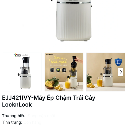
EJJ421IVY-Máy Ép Chậm Trái Cây
LocknLock
Thương hiệu:
Đang cập nhật
Tình trạng:
Còn hàng