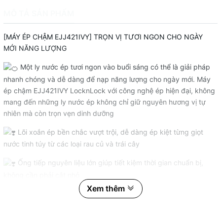
MÔ TẢ SẢN PHẨM
[MÁY ÉP CHẬM EJJ421IVY] TRỌN VỊ TƯƠI NGON CHO NGÀY
MỚI NĂNG LƯỢNG
Một ly nước ép tươi ngon vào buổi sáng có thể là giải pháp
nhanh chóng và dễ dàng để nạp năng lượng cho ngày mới. Máy
ép chậm EJJ421IVY LocknLock với công nghệ ép hiện đại, không
mang đến những ly nước ép không chỉ giữ nguyên hương vị tự
nhiên mà còn trọn vẹn dinh dưỡng
Lõi xoắn ép bền chắc vượt trội, dễ dàng ép kiệt từng giọt
nước tinh túy từ các loại rau củ và trái cây
Ống tiếp nguyên liệu lớn giúp tiết kiệm thời gian chuẩn bị,
không cần phải cắt nhỏ
Xem thêm
Đặc biệt, lưới lọc kép đảm bảo nước ép mịn màng, giữ lại trọn
vẹn vị ngon tự nhiên.