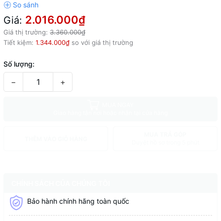
2.016.000₫
Giá:
Giá thị trường:
3.360.000₫
Tiết kiệm:
1.344.000₫
so với giá thị trường
Số lượng:
−
+
MUA NGAY
Giao hàng tận nơi hoặc nhận tại cửa hàng
MUA TRẢ GÓP
THÊM VÀO GIỎ HÀNG
Duyệt hồ sơ trong 5 phút
CHÍNH SÁCH CỦA CHÚNG TÔI
Bảo hành chính hãng toàn quốc