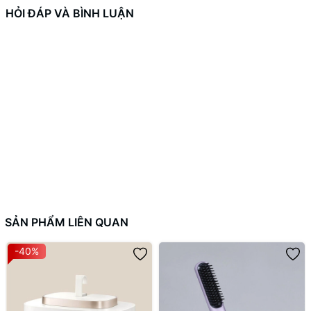
Máy ép chậm EJJ421IVY LocknLock chính là trợ thủ đắc lực
HỎI ĐÁP VÀ BÌNH LUẬN
giúp bạn chăm sóc sức khỏe mỗi ngày. Thêm ngay vào căn bếp
ngay!
SẢN PHẨM LIÊN QUAN
-40%