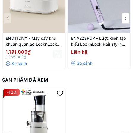
END112IVY - Máy sấy khử
ENA223PUP - Lược điện tạo
khuẩn quần áo LocknLock
kiểu LocknLock Hair styling
Cloth sterilizer dryer 220V~,
brush 220V~, 50Hz, 43W -
1.191.000₫
Liên hệ
50HZ, 600W - Màu ngà
Màu tím
1.985.000₫
SẢN PHẨM ĐÃ XEM
-40%