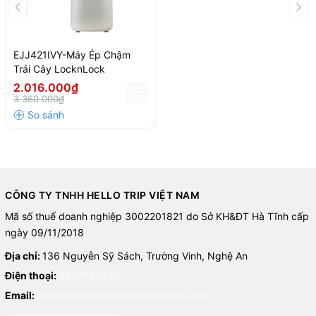
EJJ421IVY-Máy Ép Chậm
Trái Cây LocknLock
2.016.000₫
3.360.000₫
CÔNG TY TNHH HELLO TRIP VIỆT NAM
Mã số thuế doanh nghiệp 3002201821 do Sở KH&ĐT Hà Tĩnh cấp
ngày 09/11/2018
Địa chỉ:
136 Nguyễn Sỹ Sách, Trường Vinh, Nghệ An
Điện thoại:
0837746333
Email:
Locknlockstorevietnam@gmail.com