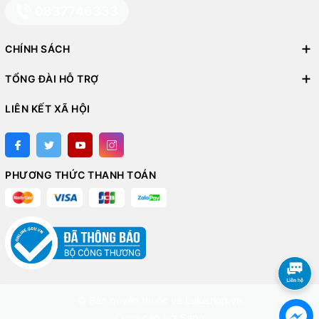
0837746333
CHÍNH SÁCH
TỔNG ĐÀI HỖ TRỢ
LIÊN KẾT XÃ HỘI
PHƯƠNG THỨC THANH TOÁN
© Bản quyền thuộc về
Lulushop.vn
Cung cấp bởi
Sapo