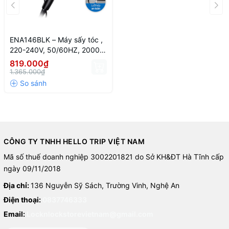
ổ điện.
- Sử dụng cài đặt cao để sấy tóc và cài đặt thấp để tạo kiểu.
ENA146BLK – Máy sấy tóc ,
- Điều chỉnh mức độ sấy mong muốn
220-240V, 50/60HZ, 2000-
2300W
819.000₫
Hướng dẫn bảo quản: Bảo quản nơi khô ráo, thoáng mát, tránh
1.365.000₫
ánh nắng trực tiếp
CÔNG TY TNHH HELLO TRIP VIỆT NAM
Mã số thuế doanh nghiệp 3002201821 do Sở KH&ĐT Hà Tĩnh cấp
ngày 09/11/2018
Địa chỉ:
136 Nguyễn Sỹ Sách, Trường Vinh, Nghệ An
Điện thoại:
0837746333
Email:
Locknlockstorevietnam@gmail.com