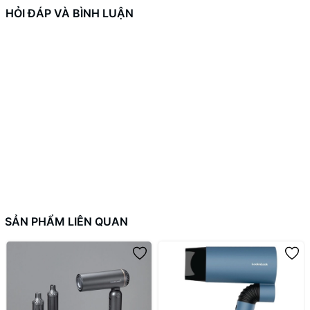
Điểm nổi bật:
HỎI ĐÁP VÀ BÌNH LUẬN
- Máy sấy có thể gấp gọn tiện lợi cất trữ và mang theo
- Đầu sấy nam châm, dễ dàng tháo và gắn vào máy, có thể xoay
360º để thuận tiện tạo kiểu tóc
- Chế độ sấy mát bảo vệ tóc giúp tạo kiểu tóc dễ dàng, làm tóc
bồng bềnh và dày hơn.
- Thiết kế đầu sấy hẹp giúp làm mượt tóc, giảm xoăn cứng, tạo
kiểu tóc theo sở thích nhanh chóng.
SẢN PHẨM LIÊN QUAN
- Công suất 1600W giúp sấy tóc nhanh
- Máy có 2 tốc độ sấy, giúp bạn dễ dàng điều chỉnh theo nhu cầu
của mình. 2 tốc độ sấy mạnh và nhẹ, sấy mát, sấy nóng hỗ trợ tối