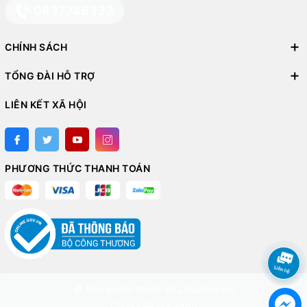
0837746333
CHÍNH SÁCH
TỔNG ĐÀI HỖ TRỢ
LIÊN KẾT XÃ HỘI
PHƯƠNG THỨC THANH TOÁN
© Bản quyền thuộc về
Lulushop.vn
Cung cấp bởi
Sapo