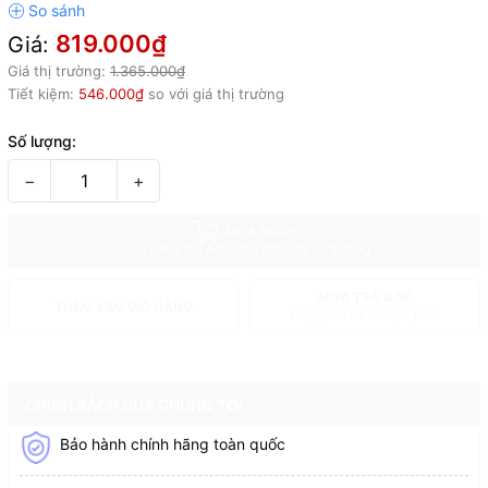
819.000₫
Giá:
Giá thị trường:
1.365.000₫
Tiết kiệm:
546.000₫
so với giá thị trường
Số lượng:
−
+
MUA NGAY
Giao hàng tận nơi hoặc nhận tại cửa hàng
MUA TRẢ GÓP
THÊM VÀO GIỎ HÀNG
Duyệt hồ sơ trong 5 phút
CHÍNH SÁCH CỦA CHÚNG TÔI
Bảo hành chính hãng toàn quốc