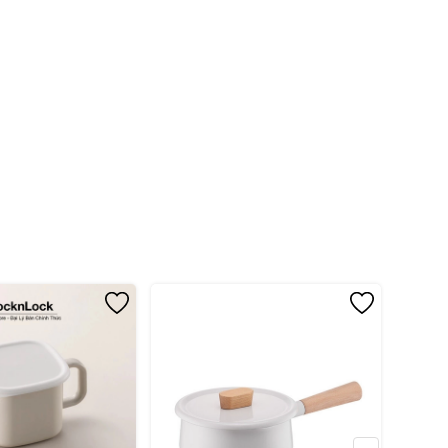
g sản phẩm ở nhiệt độ thường
 nắp để tránh bị hỏng.
-55%