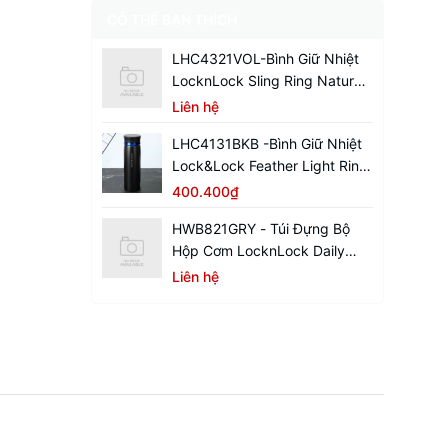
CÓ THỂ BẠN THÍCH
LHC4321VOL-Bình Giữ Nhiệt
LocknLock Sling Ring Nature
Tumbler 650ml
Liên hệ
LHC4131BKB -Bình Giữ Nhiệt
Lock&Lock Feather Light Ring
450ml - Màu Đen / Xanh
400.400₫
HWB821GRY - Túi Đựng Bộ
Hộp Cơm LocknLock Daily
Cooler - Màu Xám
Liên hệ