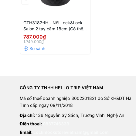
GTH3182-IH - Nồi Lock&Lock
Salon 2 tay cầm 18cm (Có thể
sử dụng bếp từ) - Màu đen
787.000₫
1.749.000₫
CÔNG TY TNHH HELLO TRIP VIỆT NAM
Mã số thuế doanh nghiệp 3002201821 do Sở KH&ĐT Hà
Tĩnh cấp ngày 09/11/2018
Địa chỉ:
136 Nguyễn Sỹ Sách, Trường Vinh, Nghệ An
Điện thoại:
0837746333
Email:
Locknlockstorevietnam@gmail.com