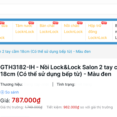
 sữa
Tăm nước
Bàn chải
Nồi chảo
Hộp trữ
B
LocknLock
LocknLock
LocknLock
đông
n
ock
LocknLock
 2 tay cầm 18cm (Có thể sử dụng bếp từ) - Màu đen
GTH3182-IH - Nồi Lock&Lock Salon 2 tay
18cm (Có thể sử dụng bếp từ) - Màu đen
Thương hiệu:
Đang cập nhật
|
Tình trạng:
Hết hàng
787.000₫
Giá:
Giá thị trường:
1.749.000₫
Tiết kiệm:
962.000₫
so với giá thị trường