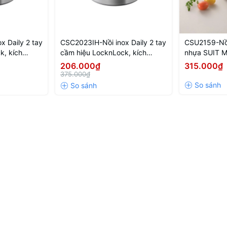
 Daily 2 tay
CSC2023IH-Nồi inox Daily 2 tay
CSU2159-Nồ
k, kích
cầm hiệu LocknLock, kích
nhựa SUIT 
CN-6-STS-
thước 20cm-NTL-CN-6-STS-
1.5L- Màu B
206.000₫
315.000₫
Single-DAILY
Single
375.000₫