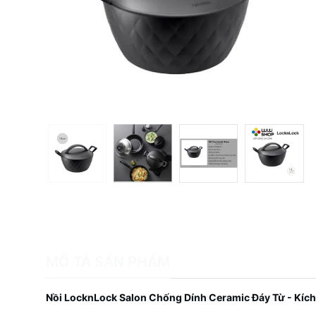
MÔ TẢ SẢN PHẨM
Nồi LocknLock Salon Chống Dính Ceramic Đáy Từ - Kí