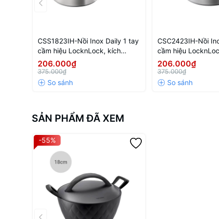
CSS1823IH-Nồi Inox Daily 1 tay
CSC2423IH-Nồi Inox
cầm hiệu LocknLock, kích
cầm hiệu LocknLoc
thước 18cm-NTL-CN-6-STS-
thước 24cm-NTL-
206.000₫
206.000₫
Single-DAILY
Single-DAILY
375.000₫
375.000₫
SẢN PHẨM ĐÃ XEM
-55%