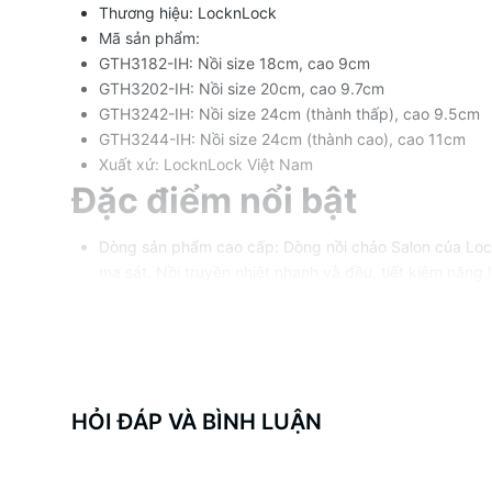
Thương hiệu: LocknLock
Mã sản phẩm:
GTH3182-IH: Nồi size 18cm, cao 9cm
GTH3202-IH: Nồi size 20cm, cao 9.7cm
GTH3242-IH: Nồi size 24cm (thành thấp), cao 9.5cm
GTH3244-IH: Nồi size 24cm (thành cao), cao 11cm
Xuất xứ: LocknLock Việt Nam
Đặc điểm nổi bật
Dòng sản phẩm cao cấp: Dòng nồi chảo Salon của Lock
ma sát. Nồi truyền nhiệt nhanh và đều, tiết kiệm năng 
Lớp phủ Ceramic chống dính cao cấp: Bề mặt nồi đượ
lại tính năng chống dính ưu việt.
Thiết kế sang trọng: Màu đen tinh tế cùng các đường 
Đa năng: Phù hợp với mọi loại bếp, bao gồm bếp điện,
Quai cầm chắc chắn: Quai nồi được đúc liền thân, đảm
HỎI ĐÁP VÀ BÌNH LUẬN
Nắp nồi tiện lợi: Quai nắp làm từ nhựa tổng hợp, cách n
Lưu ý khi sử dụng sản p