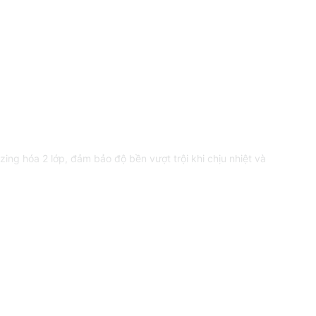
g hóa 2 lớp, đảm bảo độ bền vượt trội khi chịu nhiệt và
 tăng khả năng chống mài mòn và độ bền, đồng thời mang