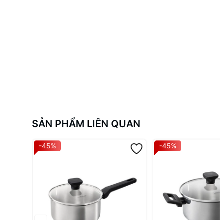
Làm sạch sản phẩm bằng chất tẩy rửa trung tính và m
Khi nấu ăn, làm nóng dần nồi ở nhiệt độ thấp rồi tăng d
Tránh đun nóng chảo trong thời gian dài.
Không sử dụng các dụng cụ nấu ăn và vệ sinh nồi bằng
Không sử dụng trong lò vi sóng, máy rửa chén.
Khi nấu ở nhiệt độ quá cao trong thời gian dài, có th
Tay cầm có thể bị làm nóng lên trong quá trình nấu, 
Trong quá trình sử dụng sản phẩm, vít giữ tay cầm có t
Bảo quản sản phẩm xa tầm tay trẻ em.
Chỉ sử dụng sản phẩm với mục đích cơ bản.
SẢN PHẨM LIÊN QUAN
-45%
-45%