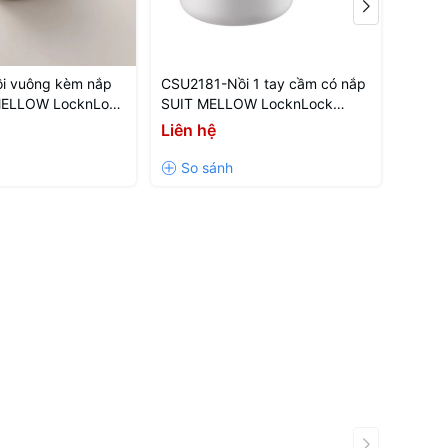
i vuông kèm nắp
CSU2181-Nồi 1 tay cầm có nắp
LED41
MELLOW LocknLock
SUIT MELLOW LocknLock
bằng 
EG-CN-6-Iron-
18CM-BEG-CN-6-IRON-Single
Liên hệ
227.
505.0