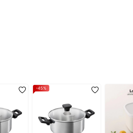
iếng bọt biển mềm trước khi sử dụng.
ần.
 kim loại để tránh là hỏng bề mặt chảo.
ể xuất hiện biến dạng và mùi do tay cầm bị làm nóng. Vui lòng sử dụn
vui lòng sử dụng gang tay nhà bếp hoặc khăn khô để giữ tay cầm hoặc
hể bị lỏng siết chặt bằng tuốc nơ vít.
-45%