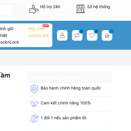
Hỗ trợ 24h
Số hệ thống
0837746333
8 cửa hàng
ình giữ
Hộp cơm
0
0
hiệt
LocknLock
LocknLock
 cầm
CHÍNH SÁCH CỦA CHÚNG TÔI
Bảo hành chính hãng toàn quốc
Cam kết chính hãng 100%
1 đổi 1 nếu sản phẩm lỗi