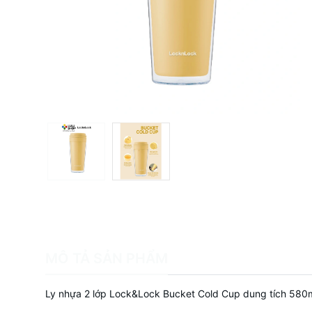
MÔ TẢ SẢN PHẨM
Ly nhựa 2 lớp Lock&Lock Bucket Cold Cup dung tích 58