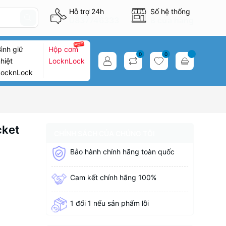
Hỗ trợ 24h
Số hệ thống
0837746333
8 cửa hàng
ình giữ
Hộp cơm
0
0
hiệt
LocknLock
LocknLock
cket
CHÍNH SÁCH CỦA CHÚNG TÔI
Bảo hành chính hãng toàn quốc
Cam kết chính hãng 100%
1 đổi 1 nếu sản phẩm lỗi