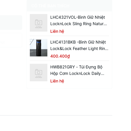
CÓ THỂ BẠN THÍCH
LHC4321VOL-Bình Giữ Nhiệt
LocknLock Sling Ring Nature
Tumbler 650ml
Liên hệ
LHC4131BKB -Bình Giữ Nhiệt
hút
Lock&Lock Feather Light Ring
450ml - Màu Đen / Xanh
400.400₫
HWB821GRY - Túi Đựng Bộ
Hộp Cơm LocknLock Daily
Cooler - Màu Xám
Liên hệ