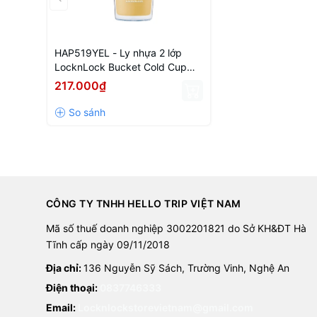
HAP519YEL - Ly nhựa 2 lớp
LocknLock Bucket Cold Cup
580ml - Màu vàng
217.000₫
CÔNG TY TNHH HELLO TRIP VIỆT NAM
Mã số thuế doanh nghiệp 3002201821 do Sở KH&ĐT Hà
Tĩnh cấp ngày 09/11/2018
Địa chỉ:
136 Nguyễn Sỹ Sách, Trường Vinh, Nghệ An
Điện thoại:
0837746333
Email:
Locknlockstorevietnam@gmail.com