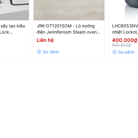
ấy tạo kiểu
JRK-OT1201SOM - Lò nướng
LHC8053NVY
Lock
điện Jenniferoom Steam oven
nhiệt Lockn
ng dryer 220-
toaster 220 V~, 50 Hz, 1000 W,
Lunch box 5
Liên hệ
400.000₫
300W - Màu
12 L - Màu be
navy
600.000₫