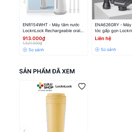
ENR154WHT - Máy tăm nước
ENA626GRY - Máy s
LocknLock Rechargeable oral
tóc gấp gọn Lockn
irrigator 3.7V, 8W, 250ml - Màu
Foldable hair styli
913.000₫
Liên hệ
trắng
240V, 50-60Hz, 1
1.521.000₫
xám
SẢN PHẨM ĐÃ XEM