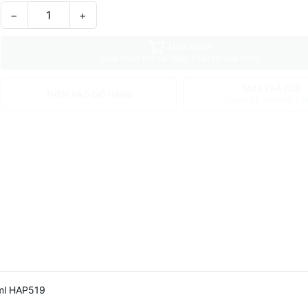
−
+
MUA NGAY
Giao hàng tận nơi hoặc nhận tại cửa hàng
MUA TRẢ GÓP
THÊM VÀO GIỎ HÀNG
Duyệt hồ sơ trong 5 p
0ml HAP519