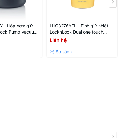
 - Hộp cơm giữ
LHC3276YEL - Bình giữ nhiệt
LHC327
Lock Pump Vacuum
LocknLock Dual one touch
Lockn
00ml - Màu xanh
tumbler 320ml - Màu vàng
tumbl
Liên hệ
Liên 