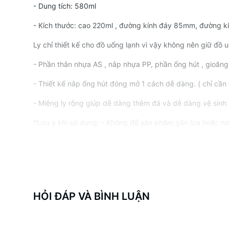
- Dung tích: 580ml
- Kích thước: cao 220ml , đường kính đáy 85mm, đường k
Ly chỉ thiết kế cho đồ uống lạnh vì vậy không nên giữ đồ 
- Phần thân nhựa AS , nắp nhựa PP, phần ống hút , gioăng 
- Thiết kế nắp ống hút đóng mở 1 cách dễ dàng. ( chỉ cần 
- Miệng ly rộng giúp dễ dàng thêm đá và dễ dàng vệ sinh 
*Lưu ý khi sử dụng: - Không để sản phẩm gần lửa hoặc nơ
- Sử dụng miếng bọt biển mềm để vệ sinh ly không dùng bù
- Không sử dụng trong lò vi sóng và máy rửa bát.
HỎI ĐÁP VÀ BÌNH LUẬN