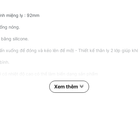
ính miệng ly : 92mm
uống nóng.
bằng silicone.
ấn xuống để đóng và kéo lên để mở) - Thiết kế thân ly 2 lớp giúp khô
bình.
i có nhiệt độ cao có thể làm biến dạng sản phẩm
i nhùi sắt.
Xem thêm