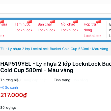
 sữa
Tăm nước
Bàn chải
Nồi chảo
Hộp trữ
B
LocknLock
LocknLock
LocknLock
đông
n
ock
LocknLock
L - Ly nhựa 2 lớp LocknLock Bucket Cold Cup 580ml - Màu vàng
HAP519YEL - Ly nhựa 2 lớp LocknLock Bu
Cold Cup 580ml - Màu vàng
Thương hiệu:
Đang cập nhật
|
Tình trạng:
Còn hàng
217.000₫
Số lượng: