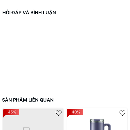
tích
4L
(phù hợp cho 8-10 ly nước).
HỎI ĐÁP VÀ BÌNH LUẬN
Tay cầm:
Quai cầm rộng, chắc chắn, bọc cao su mềm
giúp di chuyển bình an toàn.
Chất liệu:
Thép không gỉ 304 cao cấp
: An toàn thực phẩm, chống gỉ
sét và không bám mùi.
Lớp cách nhiệt chân không 2 lớp
: Giữ nhiệt hiệu quả,
không gây nóng vỏ ngoài.
Nắp đậy silicon
: Kín khí, chống rò rỉ và đảm bảo vệ sinh.
2. Tính năng nổi bật LHC4302BEG - Bình giữ nhiệt bằng thép
SẢN PHẨM LIÊN QUAN
không gỉ LocknLock Slo Water Jug 4L - Màu be
-45%
-40%
Giữ nhiệt ưu việt: