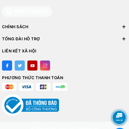
0837746333
thép không gỉ LocknLock Slo Water Jug 4L - Màu be
Ưu điểm:
CHÍNH SÁCH
Thiết kế đẹp, tinh tế
: Màu be nhã nhặn phù hợp với mọi
TỔNG ĐÀI HỖ TRỢ
không gian từ bếp gia đình đến phòng họp.
LIÊN KẾT XÃ HỘI
Dung tích lớn
: Đáp ứng nhu cầu sử dụng cho 3-4 người
trong ngày.
An toàn và tiện lợi
: Vòi rót chống nhỏ giọt, tránh lãng phí
nước.
PHƯƠNG THỨC THANH TOÁN
Bền bỉ
: Thép không gỉ 304 chống va đập, lớp phủ chống
trầy xước.
Nhược điểm:
Trọng lượng nặng
(khoảng 1.5kg khi rỗng), gây khó khăn
khi di chuyển.
© Bản quyền thuộc về
Lulushop.vn