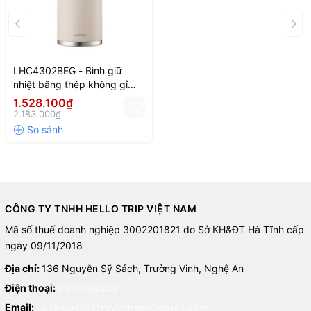
LHC4302BEG - Bình giữ
nhiệt bằng thép không gỉ
LocknLock Slo Water Jug 4L
1.528.100₫
- Màu be
2.183.000₫
CÔNG TY TNHH HELLO TRIP VIỆT NAM
Mã số thuế doanh nghiệp 3002201821 do Sở KH&ĐT Hà Tĩnh cấp
ngày 09/11/2018
Địa chỉ:
136 Nguyễn Sỹ Sách, Trường Vinh, Nghệ An
Điện thoại:
0837746333
Email:
Locknlockstorevietnam@gmail.com
3. Trải nghiệm sử dụng LHC4302BEG - Bình giữ nhiệt bằng