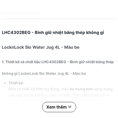
MÔ TẢ SẢN PHẨM
LHC4302BEG - Bình giữ nhiệt bằng thép không gỉ
LocknLock Slo Water Jug 4L - Màu be
1. Thiết kế và chất liệu LHC4302BEG - Bình giữ nhiệt bằng thép
không gỉ LocknLock Slo Water Jug 4L - Màu be
Thiết kế:
Bình có thiết kế hình trụ đứng, màu
be trung tính
sang trọng,
phù hợp với mọi không gian nội thất. Thân bình được tối ưu
hóa với
vòi rót một tay
tiện lợi, giúp lấy nước dễ dàng mà
Xem thêm
không cần mở nắp.
Kích thước:
Cao 28cm, đường kính đáy 18cm, dung