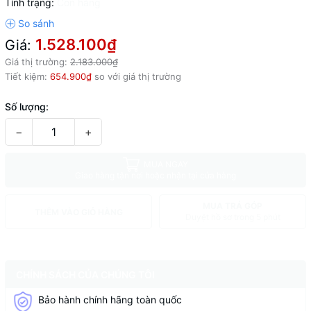
Tình trạng:
Còn hàng
1.528.100₫
Giá:
Giá thị trường:
2.183.000₫
Tiết kiệm:
654.900₫
so với giá thị trường
Số lượng:
−
+
MUA NGAY
Giao hàng tận nơi hoặc nhận tại cửa hàng
MUA TRẢ GÓP
THÊM VÀO GIỎ HÀNG
Duyệt hồ sơ trong 5 phút
CHÍNH SÁCH CỦA CHÚNG TÔI
Bảo hành chính hãng toàn quốc