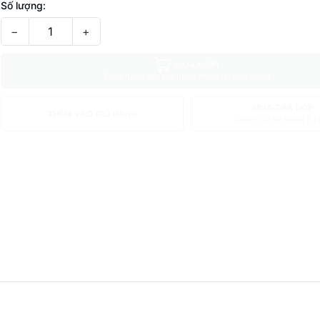
Số lượng:
−
+
MUA NGAY
Giao hàng tận nơi hoặc nhận tại cửa hàng
MUA TRẢ GÓP
THÊM VÀO GIỎ HÀNG
Duyệt hồ sơ trong 5 p