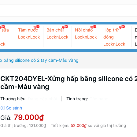
 sữa
Tăm nước
Bàn chải
Nồi chảo
Hộp trữ
B
LocknLock
LocknLock
LocknLock
đông
n
ock
LocknLock
bằng silicone có 2 tay cầm-Màu vàng
CKT204DYEL-Xửng hấp bằng silicone có 2
cầm-Màu vàng
Thương hiệu:
Đang cập nhật
|
Tình trạng:
Còn hàng
79.000₫
Giá:
Giá thị trường:
131.000₫
Tiết kiệm:
52.000₫
so với giá thị trường