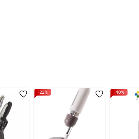
 biến dạng
-22%
-40%