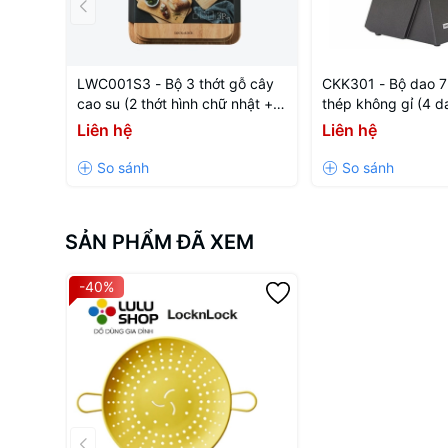
LWC001S3 - Bộ 3 thớt gỗ cây
CKK301 - Bộ dao 7
cao su (2 thớt hình chữ nhật + 1
thép không gỉ (4 d
thớt ping pong)
mài,1 hộp đựng da
Liên hệ
Liên hệ
SẢN PHẨM ĐÃ XEM
-40%