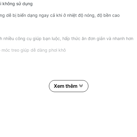
hi không sử dụng
không dễ bị biến dạng ngay cả khi ở nhiệt độ nóng, độ bền cao
ành nhiều công cụ giúp bạn luộc, hấp thức ăn đơn giản và nhanh hơn
ó móc treo giúp dễ dàng phơi khô
Xem thêm
 để tẩy rửa sản phẩm
ô ráp
n hoặc dao