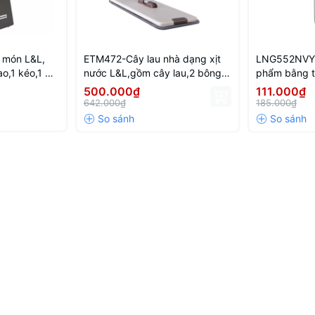
 món L&L,
ETM472-Cây lau nhà dạng xịt
LNG552NVY 
ao,1 kéo,1 đồ
nước L&L,gồm cây lau,2 bông
phẩm bằng th
o) - Màu đen
lau,36*10*129cm (không hoạt
500.000₫
111.000₫
động bằng điện)
642.000₫
185.000₫