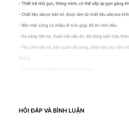
- Thiết kế nhỏ gọn, thông minh, có thể xếp lại gọn gàng k
- Chất liệu silicon bền bỉ: được làm từ chất liệu silicone 
- Bền mặt xửng có nhiều lỗ tròn giúp đồ ăn chín đều
- Đa năng tiện lợi, thoải mái nấu ăn: dễ dàng biến hóa th
- Tay cầm tiện lợi, bảo quản dễ dàng, phía trên tay cầm c
Chú ý:
- Rửa sạch sản phẩm trước khi sử dụng
- Để ráo trước khi bảo quản
- Sử dụng chất tẩy rửa trung tính và miếng bọt biển mềm
- Sản phẩm có thể bị hư hỏng nếu dùng miếng rửa chén th
HỎI ĐÁP VÀ BÌNH LUẬN
- Sản phẩm có thể bị đổi màu với miếng ăn đậm màu
- Không để sản phẩm va quẹt phải những vật thể sắc nhọ