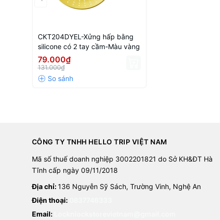
CKT204DYEL-Xửng hấp bằng
silicone có 2 tay cầm-Màu vàng
79.000₫
131.000₫
CÔNG TY TNHH HELLO TRIP VIỆT NAM
Mã số thuế doanh nghiệp 3002201821 do Sở KH&ĐT Hà
Tĩnh cấp ngày 09/11/2018
Địa chỉ:
136 Nguyễn Sỹ Sách, Trường Vinh, Nghệ An
Điện thoại:
0837746333
Email:
Locknlockstorevietnam@gmail.com