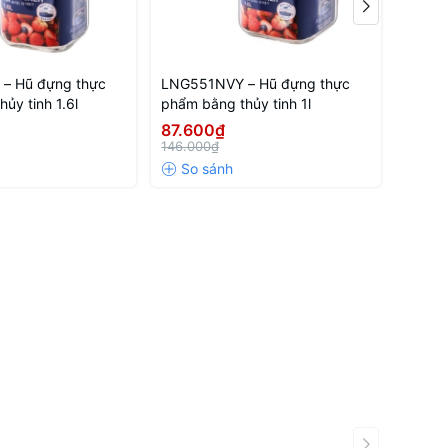
– Hũ đựng thực
LNG551NVY – Hũ đựng thực
EJJ42
ủy tinh 1.6l
phẩm bằng thủy tinh 1l
Cây L
87.600₫
2.01
146.000₫
3.360