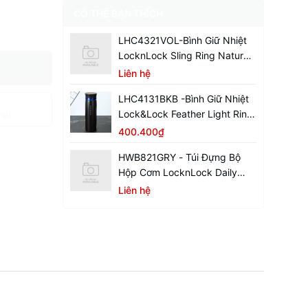
CÓ THỂ BẠN THÍCH
LHC4321VOL-Bình Giữ Nhiệt
LocknLock Sling Ring Nature
Tumbler 650ml
Liên hệ
LHC4131BKB -Bình Giữ Nhiệt
Lock&Lock Feather Light Ring
hút
450ml - Màu Đen / Xanh
400.400₫
HWB821GRY - Túi Đựng Bộ
Hộp Cơm LocknLock Daily
Cooler - Màu Xám
Liên hệ