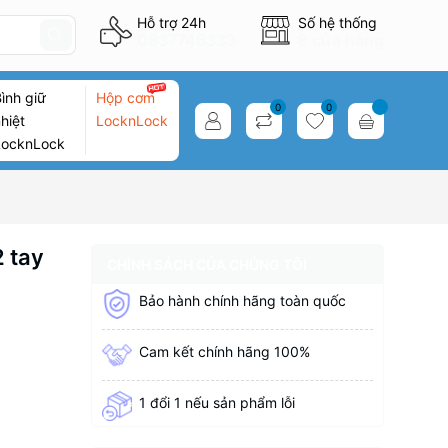
Hỗ trợ 24h
Số hệ thống
0837746333
8 cửa hàng
ình giữ
Hộp cơm
0
0
hiệt
LocknLock
LocknLock
 tay
CHÍNH SÁCH CỦA CHÚNG TÔI
Bảo hành chính hãng toàn quốc
Cam kết chính hãng 100%
1 đổi 1 nếu sản phẩm lỗi